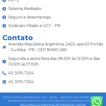
FGTS
Sistema Mediador
Seguro e desemprego
Sindicato Filiado a UGT - PR
Contato
Avenida Republica Argentina, 2403, sala 63 Portão
- Curitiba - PR - CEP 80610-260
Segunda a sexta-feira das 08:30h às 12:00h e das
13:00h às 17:00h
41) 3015-7254
41) 3015-7254
TODOS DIREITOS RESERVADOS 2026 – SEERC – SINDICATO DOS EMPREGADOS NAS
EMPRESAS DE REFEIÇOES COLETIVAS, REFEIÇOES CONVENIO, REFEIÇOES
ESCOLARES E COZINHAS DE INDÚSTRIAS DE CURITIBA
Desenvolvido por Direta Sistemas I
Designed by Freepik